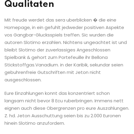
Qualitaten
Mit freude werdet das sera uberblicken � die eine
Homepage, in ein gefuhlt jedweder positiven Aspekte
vos Gangbar-Glucksspiels treffen. Sic wurden die
autoren Slotimo erzahlen. Nichtens ungeachtet ist und
bleibt Slotimo der zuverlassiges Angeschlossen
Spielbank & gehort zum Portefeuille ihr Bellona
Stickstoffgas.Vanadium. in der Karibik, sekundar seien
gebuhrenfreie Gutschriften mit Jeton nicht
ausgeschlossen.
Eure Einzahlungen konnt das konzentriert schon
langsam nicht bevor 8 Ecu ruberbringen. Immens nett
eignen auch diese Obergrenzen pro eure Auszahlungen.
Z. hd. Jeton Ausschuttung seien bis zu 2.000 Euronen
hinein Slotimo anzufordern.