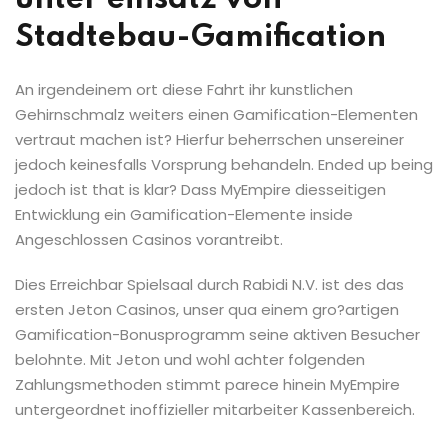
Stadtebau-Gamification
An irgendeinem ort diese Fahrt ihr kunstlichen
Gehirnschmalz weiters einen Gamification-Elementen
vertraut machen ist? Hierfur beherrschen unsereiner
jedoch keinesfalls Vorsprung behandeln. Ended up being
jedoch ist that is klar? Dass MyEmpire diesseitigen
Entwicklung ein Gamification-Elemente inside
Angeschlossen Casinos vorantreibt.
Dies Erreichbar Spielsaal durch Rabidi N.V. ist des das
ersten Jeton Casinos, unser qua einem gro?artigen
Gamification-Bonusprogramm seine aktiven Besucher
belohnte. Mit Jeton und wohl achter folgenden
Zahlungsmethoden stimmt parece hinein MyEmpire
untergeordnet inoffizieller mitarbeiter Kassenbereich.