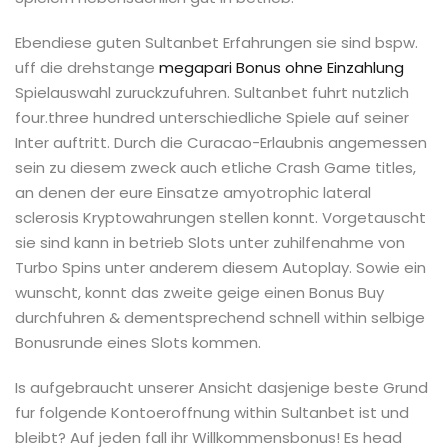
Ebendiese guten Sultanbet Erfahrungen sie sind bspw.
uff die drehstange
megapari Bonus ohne Einzahlung
Spielauswahl zuruckzufuhren. Sultanbet fuhrt nutzlich
four.three hundred unterschiedliche Spiele auf seiner
Inter auftritt. Durch die Curacao-Erlaubnis angemessen
sein zu diesem zweck auch etliche Crash Game titles,
an denen der eure Einsatze amyotrophic lateral
sclerosis Kryptowahrungen stellen konnt. Vorgetauscht
sie sind kann in betrieb Slots unter zuhilfenahme von
Turbo Spins unter anderem diesem Autoplay. Sowie ein
wunscht, konnt das zweite geige einen Bonus Buy
durchfuhren & dementsprechend schnell within selbige
Bonusrunde eines Slots kommen.
Is aufgebraucht unserer Ansicht dasjenige beste Grund
fur folgende Kontoeroffnung within Sultanbet ist und
bleibt? Auf jeden fall ihr Willkommensbonus! Es head