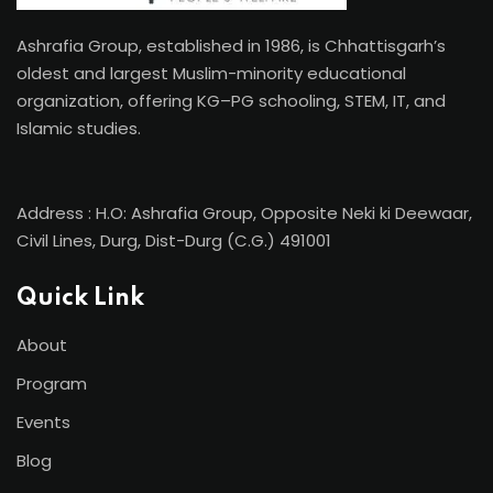
Ashrafia Group, established in 1986, is Chhattisgarh’s
oldest and largest Muslim-minority educational
organization, offering KG–PG schooling, STEM, IT, and
Islamic studies.
Address : H.O: Ashrafia Group, Opposite Neki ki Deewaar,
Civil Lines, Durg, Dist-Durg (C.G.) 491001
Quick Link
About
Program
Events
Blog