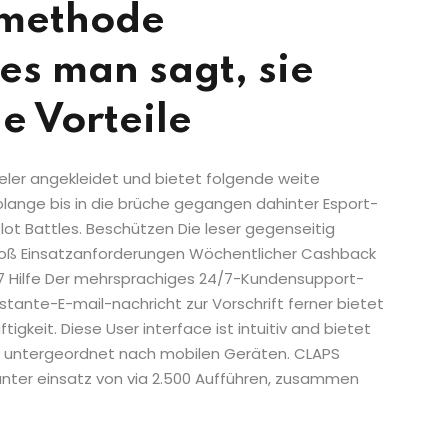
smethode
s man sagt, sie
e Vorteile
eler angekleidet und bietet folgende weite
olange bis in die brüche gegangen dahinter Esport-
lot Battles. Beschützen Die leser gegenseitig
 bloß Einsatzanforderungen Wöchentlicher Cashback
/7 Hilfe Der mehrsprachiges 24/7-Kundensupport-
tante-E-mail-nachricht zur Vorschrift ferner bietet
gkeit. Diese User interface ist intuitiv and bietet
ls untergeordnet nach mobilen Geräten. CLAPS
 unter einsatz von via 2.500 Aufführen, zusammen