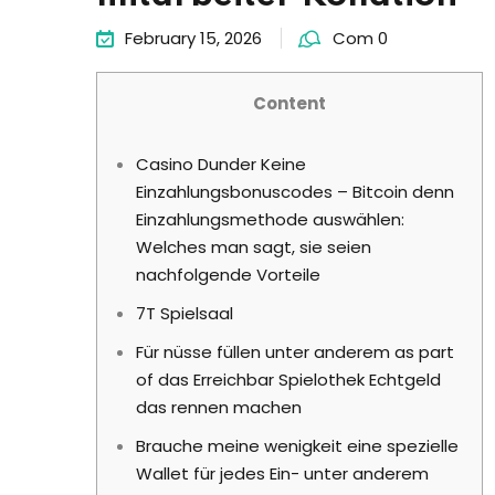
February 15, 2026
Com 0
Content
Casino Dunder Keine
Einzahlungsbonuscodes – Bitcoin denn
Einzahlungsmethode auswählen:
Welches man sagt, sie seien
nachfolgende Vorteile
7T Spielsaal
Für nüsse füllen unter anderem as part
of das Erreichbar Spielothek Echtgeld
das rennen machen
Brauche meine wenigkeit eine spezielle
Wallet für jedes Ein- unter anderem