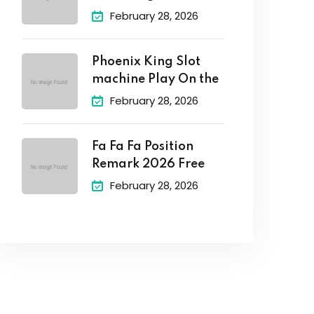
enterprises: No-
February 28, 2026
Deposit Totally
Phoenix King Slot
machine Play On the
February 28, 2026
Fa Fa Fa Position
Remark 2026 Free
February 28, 2026