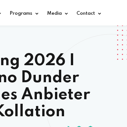
Programs
Media
Contact
ung 2026 I
no Dunder
es Anbieter
Kollation