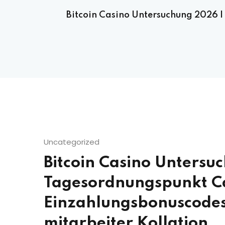
Bitcoin Casino Untersuchung 2026 I
Uncategorized
Bitcoin Casino Untersu
Tagesordnungspunkt C
Einzahlungsbonuscodes 
mitarbeiter Kollation