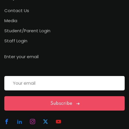
Contact Us
Media
Student/Parent Login
Staff Login
Enter your email
Subscribe