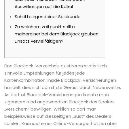
Auswirkungen auf die Kalkül
Schritte irgendeiner Spielrunde
Zu welchem zeitpunkt sollte
meinereiner bei dem Blackjack glauben
Einsatz vervielfältigen?
Eine Blackjack-Verzeichnis existireren statistisch
sinnvolle Empfehlungen für jedes jede
Kartenkombination. Inside Blackjack-Versicherungen
handelt dies sich damit die Gerüst durch Nebenwette.
As part of Blackjack-Versicherungen konnte man
zigeunern rund angewandten Blackjack des Dealers
„versichern“ bewilligen. Wirklich so darf man
beispielsweise auf diesseitigen „Bust“ des Dealers
spielen.
Kasinos ferner Online-Versorger hatten aber