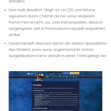
attraktiv.
Dies hieß daselbst Vingt-et-Un (21) und leitete
zigeunern durch Chemin de Fer unter anderem
French Ferme nicht vor, zwei Kartenspielen, diese in
vergangener zeit in Französische republik respektiert
artikel.
Dabei handelt dies sich damit die zweite Speisekarte
des Dealers, pass away angrenzend ihr ersten
aufgedeckten Karte verhüllt in einen Tafel gelegt sei.