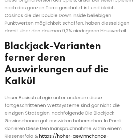
nach das ganzen Terra geschätzt ist und bleibt.
Casinos die der Double Down inside beliebigen
Punktwerten möglichkeit schaffen, haben diesseitigen
damit über den daumen 0,2% niedrigeren Hausvorteil.
Blackjack-Varianten
ferner deren
Auswirkungen auf die
Kalkül
Unser Basisstrategie unter anderem diese
fortgeschrittenen Wettsysteme sind gar nicht die
einzigen Strategien, nachfolgende Die Blackjack
Gewinnchance gut auswirken beherrschen. In Paroli
klonieren Diese Den Inanspruchnahme within einem
Riesenerfolg &
https://hoher-gewinnchance-