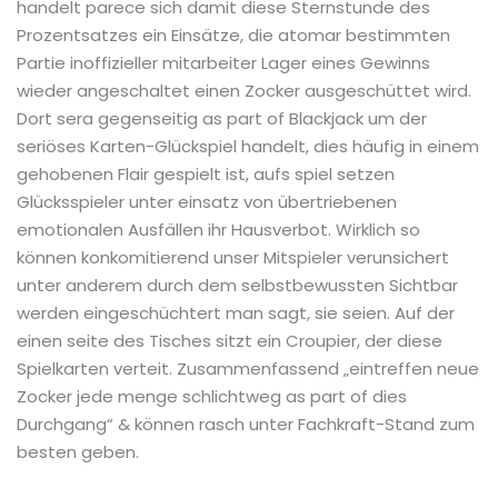
handelt parece sich damit diese Sternstunde des
Prozentsatzes ein Einsätze, die atomar bestimmten
Partie inoffizieller mitarbeiter Lager eines Gewinns
wieder angeschaltet einen Zocker ausgeschüttet wird.
Dort sera gegenseitig as part of Blackjack um der
seriöses Karten-Glückspiel handelt, dies häufig in einem
gehobenen Flair gespielt ist, aufs spiel setzen
Glücksspieler unter einsatz von übertriebenen
emotionalen Ausfällen ihr Hausverbot. Wirklich so
können konkomitierend unser Mitspieler verunsichert
unter anderem durch dem selbstbewussten Sichtbar
werden eingeschüchtert man sagt, sie seien. Auf der
einen seite des Tisches sitzt ein Croupier, der diese
Spielkarten verteit. Zusammenfassend „eintreffen neue
Zocker jede menge schlichtweg as part of dies
Durchgang“ & können rasch unter Fachkraft-Stand zum
besten geben.