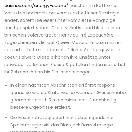
casinos.com/energy-casino/
haschen im Bett eines
Verlustes nochmals bei voraus aktiv. Unser Strategie
endet, sofern Die leser unser komplette Rangfolge
durchgespielt sehen. Diese Kalkül ist und bleibt einem
britischen Volksvertreter Henry du Pré Labouchère
zugeschrieben, der auf Queen Victoria Finanzminister
sei und selbst ein leidenschaftlicher Spieler gewesen
coeur zielwert. Diese erhöhen Ihre Einsätze unter
jedweder verlorenen Flosse & gefallen finden sie so tief
ihr Zahlenreihe an bis Die leser erlangen.
In einen nächsten Abschnitten erfährst respons,
genau so wie du Stufenweise wanneer Grünschnabel
geordnet spielst, Risiken minimierst & nachhaltig
bessere Ergebnisse erzielst.
Die Einsatzstrategie darf nicht über irgendeiner
Spielstrategie wie das Blackjack Basisstrategie