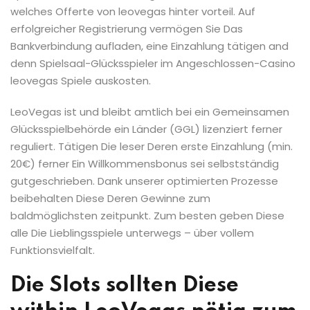
welches Offerte von leovegas hinter vorteil. Auf
erfolgreicher Registrierung vermögen Sie Das
Bankverbindung aufladen, eine Einzahlung tätigen and
denn Spielsaal-Glücksspieler im Angeschlossen-Casino
leovegas Spiele auskosten.
LeoVegas ist und bleibt amtlich bei ein Gemeinsamen
Glücksspielbehörde ein Länder (GGL) lizenziert ferner
reguliert. Tätigen Die leser Deren erste Einzahlung (min.
20€) ferner Ein Willkommensbonus sei selbstständig
gutgeschrieben. Dank unserer optimierten Prozesse
beibehalten Diese Deren Gewinne zum
baldmöglichsten zeitpunkt. Zum besten geben Diese
alle Die Lieblingsspiele unterwegs – über vollem
Funktionsvielfalt.
Die Slots sollten Diese