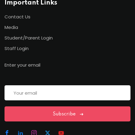
Important Links
Contact Us
Media
Student/Parent Login
Staff Login
Enter your email
Subscribe