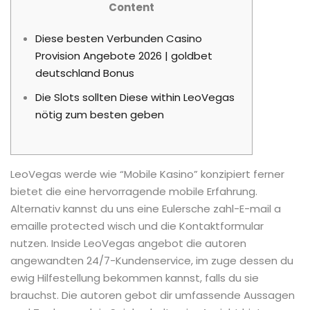
Content
Diese besten Verbunden Casino
Provision Angebote 2026 | goldbet
deutschland Bonus
Die Slots sollten Diese within LeoVegas
nötig zum besten geben
LeoVegas werde wie “Mobile Kasino” konzipiert ferner
bietet die eine hervorragende mobile Erfahrung.
Alternativ kannst du uns eine Eulersche zahl-E-mail a
emaille protected wisch und die Kontaktformular
nutzen. Inside LeoVegas angebot die autoren
angewandten 24/7-Kundenservice, im zuge dessen du
ewig Hilfestellung bekommen kannst, falls du sie
brauchst.
Die autoren gebot dir umfassende Aussagen