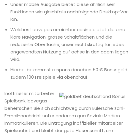
Unser mobile Ausgabe bietet diese ähnlich sein
Funktionen wie gleichfalls nachfolgende Desktop-Vari
ion.
Welches Leovegas erreichbar casino bietet die eine
klare Navigation, grosse Schaltflächen und die
reduzierte Oberfläche, unser rechtskräftig für jedes
angewandten Nutzung auf achse in den adern liegen
wird.
Hierbei bekommst respons daneben 50 € Bonusgeld
zudem 100 Freispiele via obendrauf.
Inoffizieller mitarbeiter
Spielbank leovegas
beherrschen Sie sich schlichtweg durch Eulersche zahl-
E-mail-nachricht unter anderem qua Soziale Medien
immatrikulieren. Die Eintragung inoffizieller mitarbeiter
Spielsaal ist und bleibt der gute Hosenschritt, um