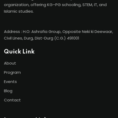
organization, offering KG–PG schooling, STEM, IT, and
Islamic studies.
Address : H.O: Ashrafia Group, Opposite Neki ki Deewaar,
Civil Lines, Durg, Dist-Durg (C.G.) 491001
Quick Link
About
Program
Events
Blog
Contact