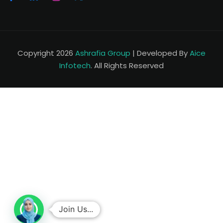
Copyright 2026
Ashrafia Group
| Developed By
Aice
Infotech
. All Rights Reserved
Join Us...