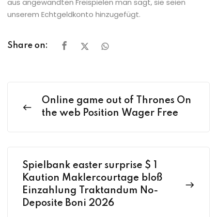
aus angewandten Freispielen man sagt, sie seien
unserem Echtgeldkonto hinzugefügt.
Share on:
Online game out of Thrones On
the web Position Wager Free
Spielbank easter surprise $ 1
Kaution Maklercourtage bloß
Einzahlung Traktandum No-
Deposite Boni 2026