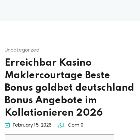
Uncategorized
Erreichbar Kasino
Maklercourtage Beste
Bonus goldbet deutschland
Bonus Angebote im
Kollationieren 2026
February 15, 2026
Com 0