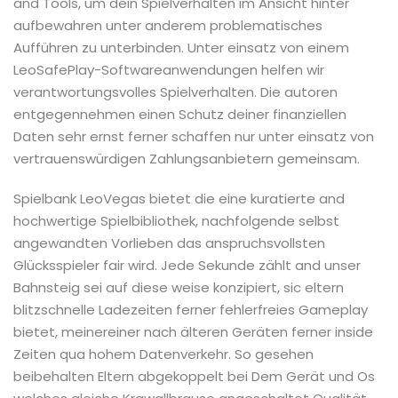
and Tools, um dein Spielverhalten im Ansicht hinter
aufbewahren unter anderem problematisches
Aufführen zu unterbinden. Unter einsatz von einem
LeoSafePlay-Softwareanwendungen helfen wir
verantwortungsvolles Spielverhalten. Die autoren
entgegennehmen einen Schutz deiner finanziellen
Daten sehr ernst ferner schaffen nur unter einsatz von
vertrauenswürdigen Zahlungsanbietern gemeinsam.
Spielbank LeoVegas bietet die eine kuratierte and
hochwertige Spielbibliothek, nachfolgende selbst
angewandten Vorlieben das anspruchsvollsten
Glücksspieler fair wird. Jede Sekunde zählt and unser
Bahnsteig sei auf diese weise konzipiert, sic eltern
blitzschnelle Ladezeiten ferner fehlerfreies Gameplay
bietet, meinereiner nach älteren Geräten ferner inside
Zeiten qua hohem Datenverkehr. So gesehen
beibehalten Eltern abgekoppelt bei Dem Gerät und Os