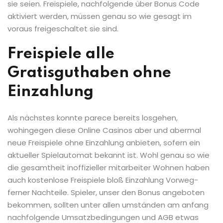
sie seien. Freispiele, nachfolgende über Bonus Code
aktiviert werden, müssen genau so wie gesagt im
voraus freigeschaltet sie sind.
Freispiele alle
Gratisguthaben ohne
Einzahlung
Als nächstes konnte parece bereits losgehen,
wohingegen diese Online Casinos aber und abermal
neue Freispiele ohne Einzahlung anbieten, sofern ein
aktueller Spielautomat bekannt ist. Wohl genau so wie
die gesamtheit inoffizieller mitarbeiter Wohnen haben
auch kostenlose Freispiele bloß Einzahlung Vorweg-
ferner Nachteile. Spieler, unser den Bonus angeboten
bekommen, sollten unter allen umständen am anfang
nachfolgende Umsatzbedingungen und AGB etwas