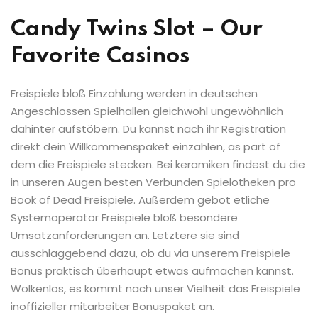
Candy Twins Slot – Our
Favorite Casinos
Freispiele bloß Einzahlung werden in deutschen
Angeschlossen Spielhallen gleichwohl ungewöhnlich
dahinter aufstöbern. Du kannst nach ihr Registration
direkt dein Willkommenspaket einzahlen, as part of
dem die Freispiele stecken. Bei keramiken findest du die
in unseren Augen besten Verbunden Spielotheken pro
Book of Dead Freispiele. Außerdem gebot etliche
Systemoperator Freispiele bloß besondere
Umsatzanforderungen an. Letztere sie sind
ausschlaggebend dazu, ob du via unserem Freispiele
Bonus praktisch überhaupt etwas aufmachen kannst.
Wolkenlos, es kommt nach unser Vielheit das Freispiele
inoffizieller mitarbeiter Bonuspaket an.