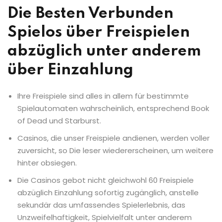
Die Besten Verbunden
Spielos über Freispielen
abzüglich unter anderem
über Einzahlung
Ihre Freispiele sind alles in allem für bestimmte
Spielautomaten wahrscheinlich, entsprechend Book
of Dead und Starburst.
Casinos, die unser Freispiele andienen, werden voller
zuversicht, so Die leser wiedererscheinen, um weitere
hinter obsiegen.
Die Casinos gebot nicht gleichwohl 60 Freispiele
abzüglich Einzahlung sofortig zugänglich, anstelle
sekundär das umfassendes Spielerlebnis, das
Unzweifelhaftigkeit, Spielvielfalt unter anderem