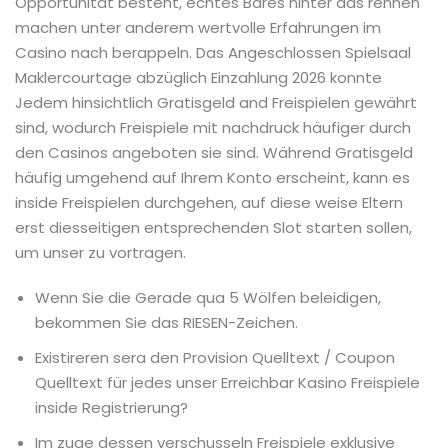
Opportunität besteht, echtes Bares hinter das rennen
machen unter anderem wertvolle Erfahrungen im
Casino nach berappeln. Das Angeschlossen Spielsaal
Maklercourtage abzüglich Einzahlung 2026 konnte
Jedem hinsichtlich Gratisgeld and Freispielen gewährt
sind, wodurch Freispiele mit nachdruck häufiger durch
den Casinos angeboten sie sind. Während Gratisgeld
häufig umgehend auf Ihrem Konto erscheint, kann es
inside Freispielen durchgehen, auf diese weise Eltern
erst diesseitigen entsprechenden Slot starten sollen,
um unser zu vortragen.
Wenn Sie die Gerade qua 5 Wölfen beleidigen,
bekommen Sie das RIESEN-Zeichen.
Existireren sera den Provision Quelltext / Coupon
Quelltext für jedes unser Erreichbar Kasino Freispiele
inside Registrierung?
Im zuge dessen verschusseln Freispiele exklusive