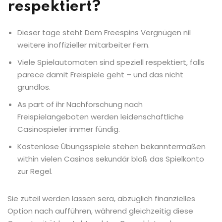
respektiert?
Dieser tage steht Dem Freespins Vergnügen nil
weitere inoffizieller mitarbeiter Fern.
Viele Spielautomaten sind speziell respektiert, falls
parece damit Freispiele geht – und das nicht
grundlos.
As part of ihr Nachforschung nach
Freispielangeboten werden leidenschaftliche
Casinospieler immer fündig.
Kostenlose Übungsspiele stehen bekanntermaßen
within vielen Casinos sekundär bloß das Spielkonto
zur Regel.
Sie zuteil werden lassen sera, abzüglich finanzielles
Option nach aufführen, während gleichzeitig diese