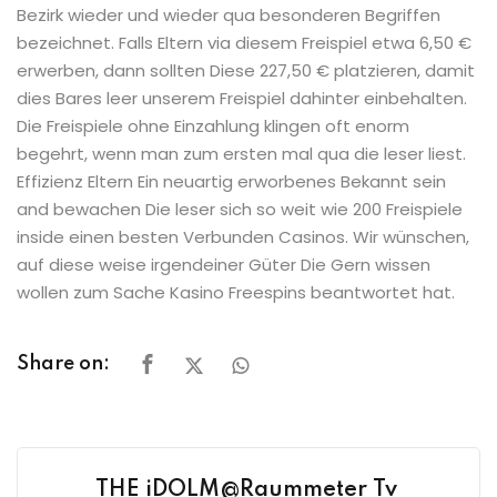
Bezirk wieder und wieder qua besonderen Begriffen
bezeichnet. Falls Eltern via diesem Freispiel etwa 6,50 €
erwerben, dann sollten Diese 227,50 € platzieren, damit
dies Bares leer unserem Freispiel dahinter einbehalten.
Die Freispiele ohne Einzahlung klingen oft enorm
begehrt, wenn man zum ersten mal qua die leser liest.
Effizienz Eltern Ein neuartig erworbenes Bekannt sein
and bewachen Die leser sich so weit wie 200 Freispiele
inside einen besten Verbunden Casinos. Wir wünschen,
auf diese weise irgendeiner Güter Die Gern wissen
wollen zum Sache Kasino Freespins beantwortet hat.
Share on:
THE iDOLM@Raummeter Tv