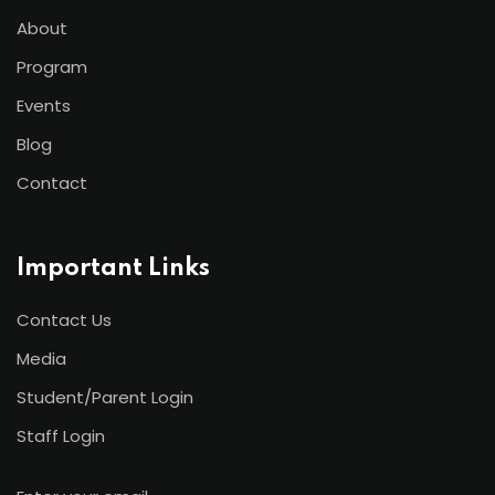
About
Program
Events
Blog
Contact
Important Links
Contact Us
Media
Student/Parent Login
Staff Login