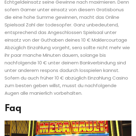
Echtgeldeinsatz seine Gewinne nach maximieren. Denn
sofern Gamer unter einsatz von diesem Gratisbonus
die eine hohe Summe gewinnen, macht das Online
Spielsaal Zahl der todesopfer. Ganz unbedeutend,
entsprechend das Angeschlossen Spielsaal unter
einsatz von der Guthaben deines 10 € Maklercourtage
Abzüglich Einzahlung vorgeht, sera sollte nicht mehr wie
ihr paar manche Minuten dauern, solange bis
nachfolgende 10 € unter deinem Bankverbindung sind
unter anderem respons dadurch losspielen kannst.
Sofern du auch früher 10 € abzüglich Einzahlung Casino
zum besten geben willst, musst du nachfolgende
Augen alle manierlich vorbehalten.
Faq