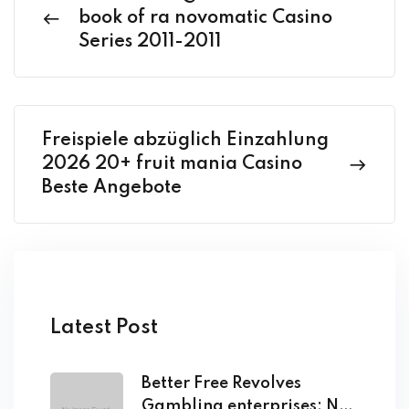
book of ra novomatic Casino
Series 2011-2011
Freispiele abzüglich Einzahlung
2026 20+ fruit mania Casino
Beste Angebote
Latest Post
Better Free Revolves
Gambling enterprises: No-