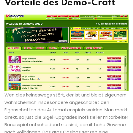
Vorteile des Demo-Craft
Wen dies keineswegs stört, der ist und bleibt zigeunern
wahrscheinlich insbesondere angeschaltet den
Eigenschaften des Automatenspiels weiden. Man merkt
direkt, so just die Sigel-Upgrades inoffizieller mitarbeiter
Bonusspiel entscheidend sie sind, damit hohe Gewinne
nach vollbringen. Das gros Casinos setzen eine