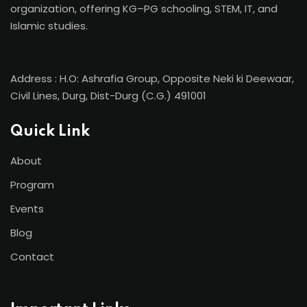
organization, offering KG–PG schooling, STEM, IT, and
Islamic studies.
Address : H.O: Ashrafia Group, Opposite Neki ki Deewaar,
Civil Lines, Durg, Dist-Durg (C.G.) 491001
Quick Link
About
Program
Events
Blog
Contact