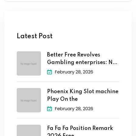
Latest Post
Better Free Revolves
Gambling enterprises: No-
Deposit Totally
February 28, 2026
Phoenix King Slot machine
Play On the
February 28, 2026
Fa Fa Fa Position Remark
2026 Free