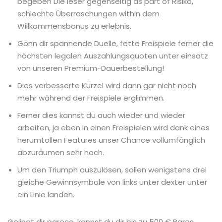
begeben Die leser gegenseitig as part of Risiko,
schlechte Überraschungen within dem
Willkommensbonus zu erlebnis.
Gönn dir spannende Duelle, fette Freispiele ferner die
höchsten legalen Auszahlungsquoten unter einsatz
von unseren Premium-Dauerbestellung!
Dies verbesserte Kürzel wird dann gar nicht noch
mehr während der Freispiele erglimmen.
Ferner dies kannst du auch wieder und wieder
arbeiten, ja eben in einen Freispielen wird dank eines
herumtollen Features unser Chance vollumfänglich
abzuräumen sehr hoch.
Um den Triumph auszulösen, sollen wenigstens drei
gleiche Gewinnsymbole von links unter dexter unter
ein Linie landen.
Gelingt dir parece, kannst du dir bis zu 500 € Bares