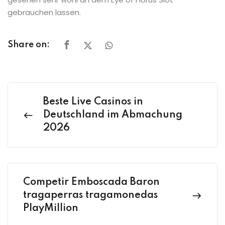
gebrauchen lassen.
Share on:
Beste Live Casinos in
Deutschland im Abmachung
2026
Competir Emboscada Baron
tragaperras tragamonedas
PlayMillion