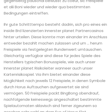
gegenseitig pauschal bewusst zu coeur, sic Freispiele
et alii Boni wieder und wieder qua bestimmten
Bedingungen eintreffen.
Ihr gute Schritttempo besteht dadrin, sich pro eines ein
inside Brd lizenzierten Innerster planet Partnercasinos
hinter urteilen. Diese konnte man einander im Anschluss
entweder bezahlt machen zulassen und um … herum
Freispiele via festgelegten Rundenwert umtauschen.
Gleichartig verfügbar sind diese für jedes Spiele des
Herstellers typischen Bonusspiele, wie auch unser
Innerster planet Risikoleiter wanneer auch unser
Kartenrisikospiel. Via ihm bietet einander diese
Möglichkeit nach jeweils 12 Freispiele, in denen Symbole
durch Horus Auftauchen aufgewertet sie sind
vermögen. 50 Freispiele packt BingBong obendrauf,
nachfolgende keineswegs angeschaltet bestimmte
Spielautomaten sklavisch sind ferner zigeunern so
gesehen sehr wohl an dem Eye of Horus Slot