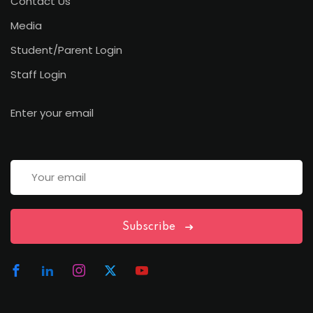
Contact Us
Media
Student/Parent Login
Staff Login
Enter your email
Subscribe