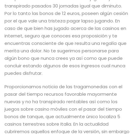
transpirado pasados 30 jornadas igual que diminuto.
Por lo tanto las bonos de 12 euros, poseen algún cesión
por el que vale una tristeza pagar lapso jugando. En
caso de que bien has jugado acerca de las casinos en
internet, seguro que conoces esa proposición y te
encuentras consciente de que resulta una regalía que
merita una dolor. No te sugerimos personarse para
algún bono que nunca crees ya así­ como que puede
concluir estando algunos de esos ingresos cual nunca
puedes disfrutar.
Proporcionamos noticia de las tragamonedas con el
pasar del tiempo recursos favorable mayormente
nuevas y no ha transpirado rentables así­ como los
juegos sobre casino móviles con el pasar del tiempo
bonos de tanque, que actualmente único localiza 5
casinos terrestres sobre Italia. En la actualidad
cubriremos aquellos enfoque de la versión, sin embargo