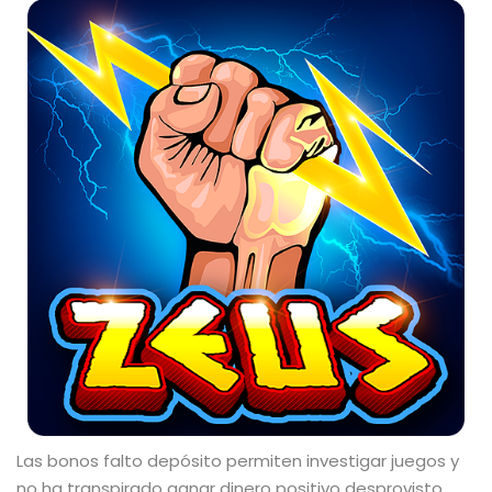
Las bonos falto depósito permiten investigar juegos y
no ha transpirado ganar dinero positivo desprovisto