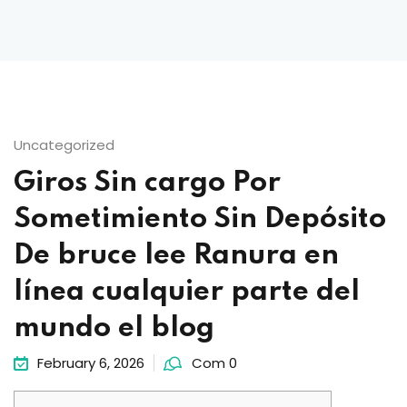
Uncategorized
Giros Sin cargo Por
Sometimiento Sin Depósito
De bruce lee Ranura en
línea cualquier parte del
mundo el blog
February 6, 2026
Com 0