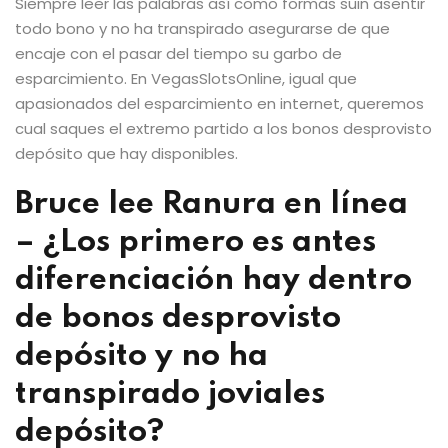
Siempre leer las palabras así­ como formas suin asentir
todo bono y no ha transpirado asegurarse de que
encaje con el pasar del tiempo su garbo de
esparcimiento. En VegasSlotsOnline, igual que
apasionados del esparcimiento en internet, queremos
cual saques el extremo partido a los bonos desprovisto
depósito que hay disponibles.
Bruce lee Ranura en línea
– ¿Los primero es antes
diferenciación hay dentro
de bonos desprovisto
depósito y no ha
transpirado joviales
depósito?