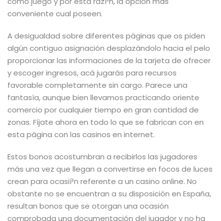
como juego y por esta razí³n, la opción más
conveniente cual poseen.
A desigualdad sobre diferentes páginas que os piden
algún contiguo asignación desplazándolo hacia el pelo
proporcionar las informaciones de la tarjeta de ofrecer
y escoger ingresos, acá jugarás para recursos
favorable completamente sin cargo. Parece una
fantasía, aunque bien llevamos practicando oriente
comercio por cualquier tiempo en gran cantidad de
zonas. Fíjate ahora en todo lo que se fabrican con en
esta página con las casinos en internet.
Estos bonos acostumbran a recibirlos las jugadores
más una vez que llegan a convertirse en focos de luces
crean para ocasií³n referente a un casino online. No
obstante no se encuentran a su disposición en España,
resultan bonos que se otorgan una ocasión
comprobada una documentación del jugador y no ha