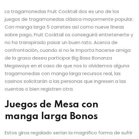
La tragamonedas Fruit Cocktail dos es uno de los
juegos de tragamonedas clásica mayormente popular.
Con manga larga 5 carretes así­ como nueve líneas
sobre pago, Fruit Cocktail os conseguirá entretenerte y
no ha transpirado pasar un buen rato. Acerca de
confrontación, cuando si no le importa hacerse amiga
de la grasa desea participar Big Bass Bonanza
Megaways en el caso de que nos lo olvidemos alguna
tragamonedas con manga larga recursos real, las
casinos solicitarán a las personas que ingresen a las
cuentas o bien registren otra.
Juegos de Mesa con
manga larga Bonos
Estos giros regalado serían la magnifico forma de sufrir