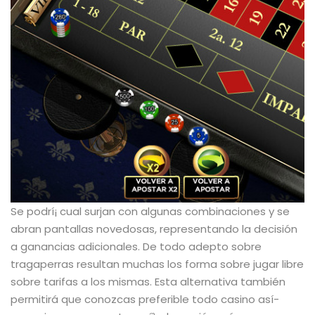
Se podrí¡ cual surjan con algunas combinaciones y se
abran pantallas novedosas, representando la decisión
a ganancias adicionales. De todo adepto sobre
tragaperras resultan muchas los forma sobre jugar libre
sobre tarifas a los mismas. Esta alternativa también
permitirá que conozcas preferible todo casino así­