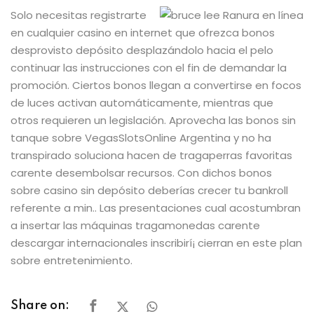
Solo necesitas registrarte
en cualquier casino en internet que ofrezca bonos
desprovisto depósito desplazándolo hacia el pelo
continuar las instrucciones con el fin de demandar la
promoción. Ciertos bonos llegan a convertirse en focos
de luces activan automáticamente, mientras que
otros requieren un legislación. Aprovecha las bonos sin
tanque sobre VegasSlotsOnline Argentina y no ha
transpirado soluciona hacen de tragaperras favoritas
carente desembolsar recursos. Con dichos bonos
sobre casino sin depósito deberías crecer tu bankroll
referente a min.. Las presentaciones cual acostumbran
a insertar las máquinas tragamonedas carente
descargar internacionales inscribirí¡ cierran en este plan
sobre entretenimiento.
Share on: