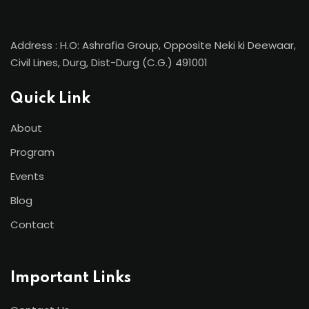
Address : H.O: Ashrafia Group, Opposite Neki ki Deewaar,
Civil Lines, Durg, Dist-Durg (C.G.) 491001
Quick Link
About
Program
Events
Blog
Contact
Important Links