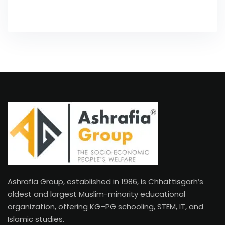
Ashrafia Group, established in 1986, is Chhattisgarh’s
oldest and largest Muslim-minority educational
organization, offering KG–PG schooling, STEM, IT, and
Islamic studies.