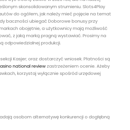
reślonym skonsolidowanym strumieniu. Slots4Play
autów do ogółem, jak należy mieć pojęcie na temat
dy baczności ubiegać Doborowe bonusy przy
 markach obojętnie, a użytkownicy mają możliwość
wać, z jaką marką pragną wystawiać. Prosimy na
 odpowiedzialnej produkcji.
ekcji Kasjer; oraz dostarczyć wniosek. Płatności są
asino national review
zastrzeżeniem ocenie. Ażeby
kach, korzystaj wyłącznie spośród urzędowej
ładają osobom alternatywę konkurencji o dogłębną