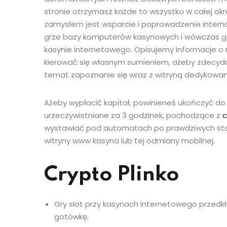
stronie otrzymasz każde to wszystko w całej ok
zamysłem jest wsparcie i poprowadzenie intern
grze bazy komputerów kasynowych i wówczas g
kasynie internetowego. Opisujemy informacje o
kierować się własnym sumieniem, ażeby zdecydo
temat zapoznanie się wraz z witryną dedykowaną
Ażeby wypłacić kapitał, powinieneś ukończyć do s
urzeczywistniane za 3 godzinek, pochodzące z
c
wystawiać pod automatach po prawdziwych staw
witryny www kasyna lub tej odmiany mobilnej.
Crypto Plinko
Gry slot przy kasynach internetowego przedk
gotówkę.