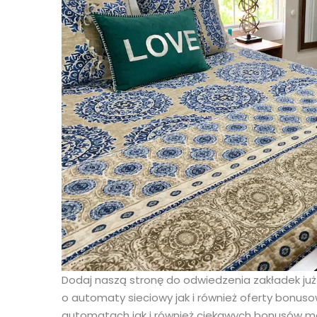
Dodaj naszą stronę do odwiedzenia zakładek już t
o automaty sieciowy jak i również oferty bonu
automatach jak i również ciekawych bonusów moż