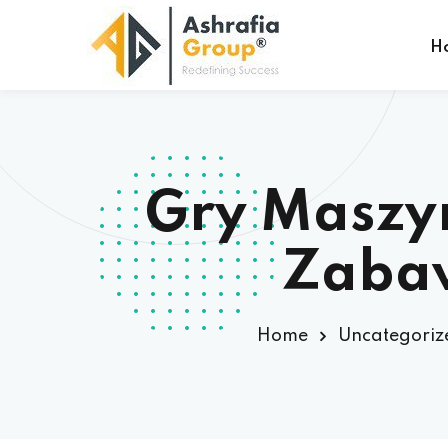
H
Gry Maszyn
Zaba
Home
Uncategoriz