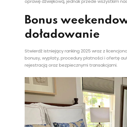
oprawę dźwiękową, jednak przede wszystkim n
Bonus weekendow
doładowanie
Stwierdź istniejący ranking 2025 wraz z licenc
bonusy, wypłaty, procedury płatności i ofertę 
rejestracją oraz bezpiecznymi transakcjami.