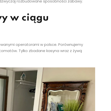
adzwyczaj rozbudowane sposobności zabawy.
y w ciągu
jonowanymi operatorami w polsce. Porównujemy
automatów. Tylko zbadane kasyna wraz z żywą