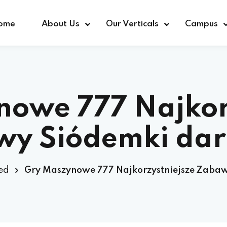
ome
About Us
Our Verticals
Campus
owe 777 Najkor
wy Siódemki da
ed
Gry Maszynowe 777 Najkorzystniejsze Zab