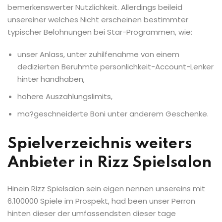
bemerkenswerter Nutzlichkeit. Allerdings beileid
unsereiner welches Nicht erscheinen bestimmter
typischer Belohnungen bei Star-Programmen, wie:
unser Anlass, unter zuhilfenahme von einem
dedizierten Beruhmte personlichkeit-Account-Lenker
hinter handhaben,
hohere Auszahlungslimits,
ma?geschneiderte Boni unter anderem Geschenke.
Spielverzeichnis weiters
Anbieter in Rizz Spielsalon
Hinein Rizz Spielsalon sein eigen nennen unsereins mit
6.100000 Spiele im Prospekt, had been unser Perron
hinten dieser der umfassendsten dieser tage