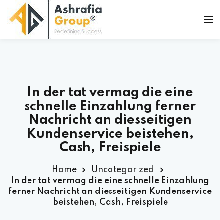
In der tat vermag die eine
schnelle Einzahlung ferner
Nachricht an diesseitigen
Kundenservice beistehen,
Cash, Freispiele
Home
Uncategorized
In der tat vermag die eine schnelle Einzahlung
ferner Nachricht an diesseitigen Kundenservice
beistehen, Cash, Freispiele