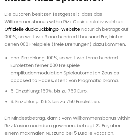
Die autoren besitzen festgestellt, dass das
Willkommensbonus within Rizz Casino relativ wohl sei.
Offizielle duckduckbingo-Website
Naturlich betragt auf
000%, so weit wie 3.one hundred thousand Eur, hinten
denen 000 Freispiele (freie Drehungen) dazu kommen.
one. Einzahlung: 100%, so weit wie three hundred
Euroletten ferner 000 Freispiele
amplitudenmodulation Spielautomaten Zeus as
opposed to Hades, steht von Pragmatic Drama.
5. Einzahlung: 150%, bis zu 750 Euro.
3. Einzahlung: 125% bis zu 750 Euroletten.
Ein Mindestbetrag, damit vom Willkommensbonus within
Rizz Kasino nachdem gewinnen, betragt 22 Eur, uber
einem maximalen Nutzung bei 5 Euro je Rotation.