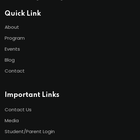
Quick Link
About
Program
Events
Blog
Contact
Important Links
Contact Us
Media
Student/Parent Login