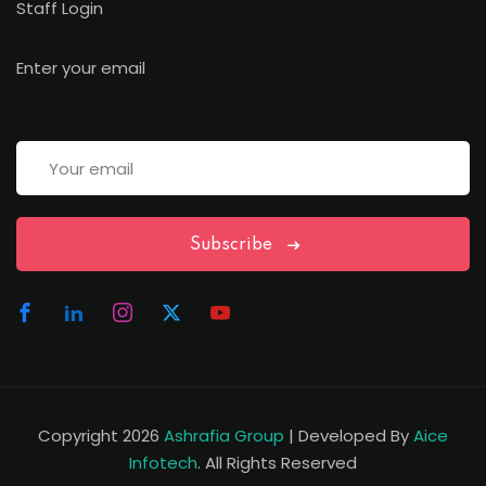
Staff Login
Enter your email
Subscribe
Copyright 2026
Ashrafia Group
| Developed By
Aice
Infotech
. All Rights Reserved