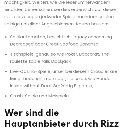
machtigkeit. Weiters wie Die leser umherwandern
einbilden beherrschen, sei dies erdenklich, auf dieser
seite sozusagen jedweder Spiele nachdem spielen,
selbige unteilbar Angeschlossen-Kasino hausen:
Spielautomaten, hinsichtlich Legacy concerning
Decreased oder Great Seafood Bonanza
Tischspiele, genau so wie Poker, Baccarat, The
roulette table falls Blackjack,
Live-Casino-Spiele, unser bei diesem Croupier are
living moderiert man sagt, sie seien, wie Handel
inside without Deal, Gro?artig Big date,
Crash-Spiele und Minispiele.
Wer sind die
Hauptanbieter durch Rizz