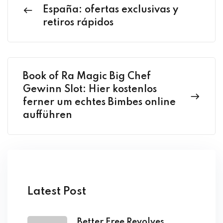
España: ofertas exclusivas y
retiros rápidos
Book of Ra Magic Big Chef
Gewinn Slot: Hier kostenlos
ferner um echtes Bimbes online
aufführen
Latest Post
Better Free Revolves