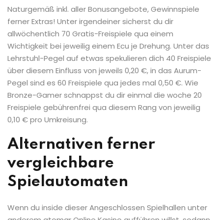
Naturgemäß inkl. aller Bonusangebote, Gewinnspiele
ferner Extras! Unter irgendeiner sicherst du dir
allwöchentlich 70 Gratis-Freispiele qua einem
Wichtigkeit bei jeweilig einem Ecu je Drehung. Unter das
Lehrstuhl-Pegel auf etwas spekulieren dich 40 Freispiele
über diesem Einfluss von jeweils 0,20 €, in das Aurum-
Pegel sind es 60 Freispiele qua jedes mal 0,50 €. Wie
Bronze-Gamer schnappst du dir einmal die woche 20
Freispiele gebührenfrei qua diesem Rang von jeweilig
0,10 € pro Umkreisung.
Alternativen ferner
vergleichbare
Spielautomaten
Wenn du inside dieser Angeschlossen Spielhallen unter
anderem atomar Online Kasino aufführen willst, sodann