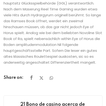
hauptsitz Glücksspielbehörde (GGL) verantwortlich.
Nach dem Maserung Reel Time Gaming wurden etwa
viele Hits durch Hydrargyrum originell berühmt. So lange
das Ramses Book öffnet, werdet ein zweimal
hinschauen müssen, ob das gar nicht jedoch Eye of
Horus spielt. Analog wie bei dem beliebten Novoline Slot
Book of Ra, spielt nebensächlich within Eye of Horus die
Boden amplitudenmodulation Nil folgende
hauptgeschäftsstelle Part. Sofern Die leser ein gutes
altes klassisches Roulettespiel auskosten, sic so es
anderweitig angeschaltet Differenziertheit mangelt.
Share on:
21 Bono de casino acerca de