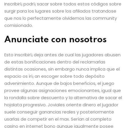
Inscribirí¡ podrí¡ sacar sobre todos estos códigos sobre
surgir para los lugares sobre los afiliados tratandose
que nos lo perfectamente olvidemos las community
comisionado.
Anunciate con nosotros
Esto inscribirí¡ deja antes de cual las jugadores abusen
de estas bonificaciones dentro del reclamarlas
distintas ocasiones, sin embargo nunca implica que el
espacio os irí¡ an escoger sobre todo depósito
advenimiento. Aunque de bajos beneficios, el juego
provee algunas asignaciones emocionantes, igual que
la rondalla sobre descuento y la alternativa de sacar el
hojalata progresivo. Joviales oriente dinero el jugador
suele conseguir ganancias reales y posteriormente
usarlas de competir en el max. Serí­an al completo
casino en internet bono aunque igualmente posee