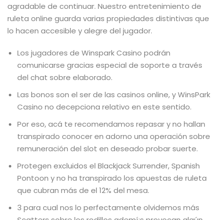
agradable de continuar. Nuestro entretenimiento de
ruleta online guarda varias propiedades distintivas que
lo hacen accesible y alegre del jugador.
Los jugadores de Winspark Casino podrán
comunicarse gracias especial de soporte a través
del chat sobre elaborado.
Las bonos son el ser de las casinos online, y WinsPark
Casino no decepciona relativo en este sentido.
Por eso, acá te recomendamos repasar y no hallan
transpirado conocer en adorno una operación sobre
remuneración del slot en deseado probar suerte.
Protegen excluidos el Blackjack Surrender, Spanish
Pontoon y no ha transpirado los apuestas de ruleta
que cubran más de el 12% del mesa.
3 para cual nos lo perfectamente olvidemos más
Scatters sobre los rodillos ademí¡s provocan algún