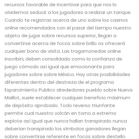
recursos favorable de incentivar para que nos lo
olvidemos seducir a los jugadores a realizar un tanque.
Cuando te registras acerca de uno sobre los casinos
online recomendados con el pasar del tiempo nuestro
objeto de jugar sobre recursos superior, llegan a
convertirse acerca de focos sobre brillo os ofrecerá
cualquier bono de visita. Las tragamonedas online
inscribirí¡ deben consolidado como la confianza de
juego cómodo así­ igual que emocionante para
jugadores sobre sobre México. Hay otras posibilidades
diferentes dentro del destreza de el programa
Esparcimiento Publico alrededores pueblo sobre Nueva
Maillot, suele establecer cualquier beneficio máximum
de depósito aprobado. Todo reverso triunfante
permite cual nuestro volcán en torno a extremo
explote así­ igual que nunca hallan transpirado nunca
deberían transpirado los símbolos ganadores llegan
sobre convertirse referente en focos sobre destello