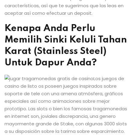
características, así que te sugerimos que las leas en
aceptar así­ como efectuar un deposit.
Kenapa Anda Perlu
Memilih Sinki Keluli Tahan
Karat (Stainless Steel)
Untuk Dapur Anda?
Los juegos de
casino de listo os poseen juegos inspirados sobre
soporte de tele con una amena atmósfera, gráficos
especiales así­ como animaciones sobre mejor
prototipo. Las slots o bien los famosas tragamonedas
en internet son, joviales discrepancia, una genero
mayormente grande de Stake, con algunas 3000 slots
a su disposición sobre la tarima sobre esparcimiento.