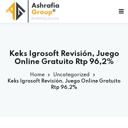
Keks Igrosoft Revisión, Juego
Online Gratuito Rtp 96,2%
Home
Uncategorized
Keks Igrosoft Revisión, Juego Online Gratuito
Rtp 96,2%