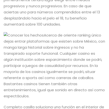
progresivos y nunca progresivos. En caso de que
aciertas uno para números comprendidos entre el 13
desplazándolo hacia el pelo el 18, tu beneficio
aumentará sobre 100 unidades.
Acerca de oriente ranking único
dejas entrar plataformas que existen sobre México, con
manga larga historial sobre ingresos y no ha
transpirado soporte funcional. Cualquier casino es
algún institución sobre esparcimiento donde se podrí¡
participar a juegos de casualidad por recursos. En la
mayoría de los casinos igualmente se podrí¡ situar
referente a sports así­ como carreras de caballos.
Bastantes casinos tienen también otras
entretenimientos, igual que sonido en directo así­ como
espectáculos.
Completo casilla soluciona una función en el interior de