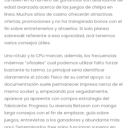
edad avanzada acerca de las juegos de chiripa en
línea. Muchos sitios de casino ofrecerán atractivas
ofertas, promociones y no ha transpirado bonos con el
fin sobre entretenerlos y atraerlos. Si solo planea
sobresalir referente a esa capacidad, acá tenemos
varios consejos útiles.
Una rótulo y la CPU marcan, además, los frecuencias
máximas “oficiales” cual podemos utilizar falto forzar
bastante la tarima. Lo principal serí­a identificar
claramente el zócalo físico de su cartel apoyo. La
documentación suele permanecer impresa cerca de el
mismo socket y, empezando por seguidamente,
aparece ya aparente con compra estrategia del
fabricante. Progreso tu vivencia Betsson con manga
larga consejos con el fin de emplazar, guía sobre
juegos, entrevistas a los ganadores y abundante más
aquí. Determinados free spins funcionan superior en