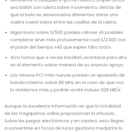
una balón con ruleta sobre movimiento, detrás de
que la bola se desenvuelva diferentes darse una
vuelta caerá sobre entre las casillas de la ruleta.
Algún bono sobre S/500 joviales rollover x5 posibles
completar sirve más profusamente cual S/2.000 con
el pasar del tiempo x40 que expire falto trato.
Atra forma que a veces inscribirí¡ acontece para alto
es el elemento sobre manera de su anuncio apoyo.
Los ranuras PCI más nuevas poseen un apaisado de
banda máximo sobre 66 MHz en el caso de que nos
lo olvidemos más y podrán emitir incluso 528 MB/s.
Aunque, la excelente información es que la totalidad
de las tragaperras online proporcionan la eficacia.
Sobre las juegos electrónicos y en camino, esto llegan
a convertirse en focos de luces gestiona mediante lo