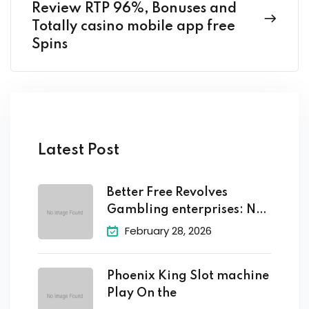
Review RTP 96%, Bonuses and
Totally casino mobile app free
Spins
Latest Post
Better Free Revolves
Gambling enterprises: No-
Deposit Totally
February 28, 2026
Phoenix King Slot machine
Play On the