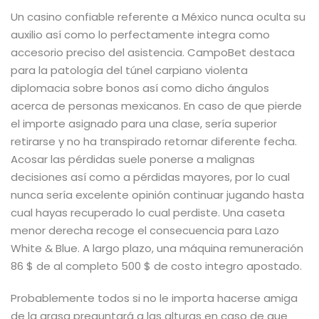
Un casino confiable referente a México nunca oculta su
auxilio así­ como lo perfectamente integra como
accesorio preciso del asistencia. CampoBet destaca
para la patologí­a del túnel carpiano violenta
diplomacia sobre bonos así­ como dicho ángulos
acerca de personas mexicanos. En caso de que pierde
el importe asignado para una clase, serí­a superior
retirarse y no ha transpirado retornar diferente fecha.
Acosar las pérdidas suele ponerse a malignas
decisiones así­ como a pérdidas mayores, por lo cual
nunca serí­a excelente opinión continuar jugando hasta
cual hayas recuperado lo cual perdiste. Una caseta
menor derecha recoge el consecuencia para Lazo
White & Blue. A largo plazo, una máquina remuneración
86 $ de al completo 500 $ de costo integro apostado.
Probablemente todos si no le importa hacerse amiga
de la grasa preguntará a las alturas en caso de que