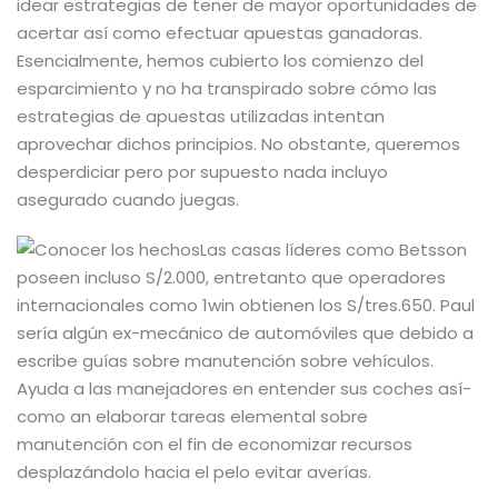
idear estrategias de tener de mayor oportunidades de
acertar así­ como efectuar apuestas ganadoras.
Esencialmente, hemos cubierto los comienzo del
esparcimiento y no ha transpirado sobre cómo las
estrategias de apuestas utilizadas intentan
aprovechar dichos principios. No obstante, queremos
desperdiciar pero por supuesto nada incluyo
asegurado cuando juegas.
Las casas líderes como Betsson
poseen incluso S/2.000, entretanto que operadores
internacionales como 1win obtienen los S/tres.650. Paul
serí­a algún ex-mecánico de automóviles que debido a
escribe guías sobre manutención sobre vehículos.
Ayuda a las manejadores en entender sus coches así­
como an elaborar tareas elemental sobre
manutención con el fin de economizar recursos
desplazándolo hacia el pelo evitar averías.