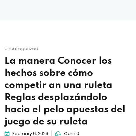
Uncategorized
La manera Conocer los
hechos sobre cómo
competir an una ruleta
Reglas desplazándolo
hacia el pelo apuestas del
juego de su ruleta
February 6, 2026
Com 0