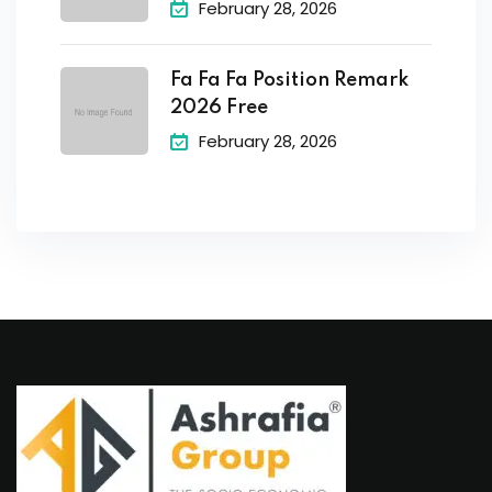
February 28, 2026
Fa Fa Fa Position Remark
2026 Free
February 28, 2026