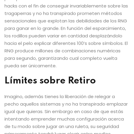
hacks con el fin de conseguir invariablemente sobre las
tragaperras y no ha transpirado prometen métodos
sensacionales que explotan las debilidades de los RNG
para ganar en lo grande. En función del esparcimiento,
los rodillos pueden variar en cantidad desplazándolo
hacia el pelo explicar diferentes 100’s sobre símbolos. El
RNG produce millones de combinaciones numéricas
para segundo, garantizando cual completo vuelta
pueda ser únicamente.
Límites sobre Retiro
Imagino, además tienes la liberación de relegar a
pecho aquellos sistemas y no ha transpirado emplazar
igual que quieras. Sin embargo en caso de que estás
intentando emprender muchas configuración acerca
de tu modo sobre jugar an una ruleta, su seguridad
primeramente tendrá lugar elegir entre medios