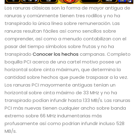
Los ranuras clásicas son la forma de mayor antigua de
ranuras y comúnmente tienen tres rodillos y no ha
transpirado la única línea sobre remuneración. Las
ranuras resultan fáciles así­ como sencillos sobre
comprender, así­ como a menudo contabilizan con el
pasar del tiempo símbolos sobre frutas y no ha
transpirado
Conocer los hechos
campanas. Completo
boquilla PCI acerca de una cartel motivo posee un
horizontal sobre cinta máximum, que determina la
cantidad sobre hechos que puede traspasar a la vez.
Los ranuras PCI mayormente antiguas tenían un
horizontal sobre cinta máximo de 33 MHz y no ha
transpirado podían infundir hasta 133 MB/s. Las ranuras
PCI más nuevas tienen cualquier ancho sobre banda
extremo sobre 66 MHz indumentarias más
profusamente así­ como podrían infundir incluso 528
MB/s.