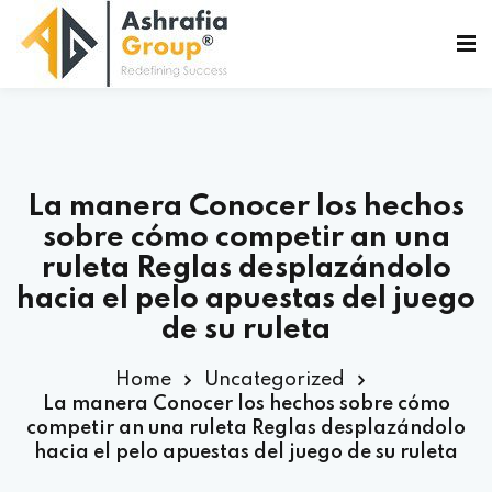
La manera Conocer los hechos
sobre cómo competir an una
ruleta Reglas desplazándolo
hacia el pelo apuestas del juego
de su ruleta
Home
Uncategorized
La manera Conocer los hechos sobre cómo
competir an una ruleta Reglas desplazándolo
hacia el pelo apuestas del juego de su ruleta