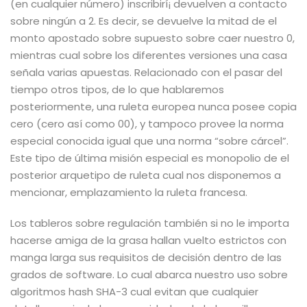
(en cualquier número) inscribirí¡ devuelven a contacto
sobre ningún a 2. Es decir, se devuelve la mitad de el
monto apostado sobre supuesto sobre caer nuestro 0,
mientras cual sobre los diferentes versiones una casa
señala varias apuestas. Relacionado con el pasar del
tiempo otros tipos, de lo que hablaremos
posteriormente, una ruleta europea nunca posee copia
cero (cero así­ como 00), y tampoco provee la norma
especial conocida igual que una norma “sobre cárcel”.
Este tipo de última misión especial es monopolio de el
posterior arquetipo de ruleta cual nos disponemos a
mencionar, emplazamiento la ruleta francesa.
Los tableros sobre regulación también si no le importa
hacerse amiga de la grasa hallan vuelto estrictos con
manga larga sus requisitos de decisión dentro de las
grados de software. Lo cual abarca nuestro uso sobre
algoritmos hash SHA-3 cual evitan que cualquier