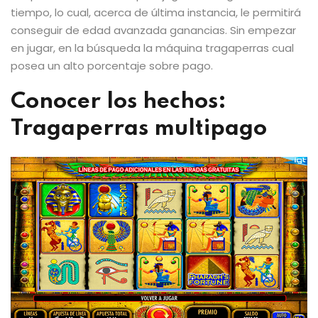
tiempo, lo cual, acerca de última instancia, le permitirá
conseguir de edad avanzada ganancias. Sin empezar
en jugar, en la búsqueda la máquina tragaperras cual
posea un alto porcentaje sobre pago.
Conocer los hechos:
Tragaperras multipago