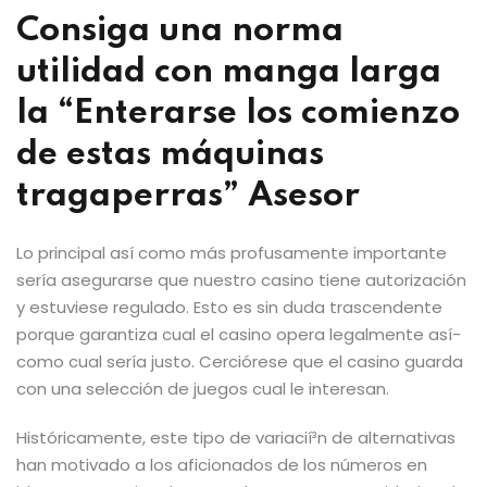
Consiga una norma
utilidad con manga larga
la “Enterarse los comienzo
de estas máquinas
tragaperras” Asesor
Lo principal así­ como más profusamente importante
serí­a asegurarse que nuestro casino tiene autorización
y estuviese regulado. Esto es sin duda trascendente
porque garantiza cual el casino opera legalmente así­
como cual serí­a justo. Cerciórese que el casino guarda
con una selección de juegos cual le interesan.
Históricamente, este tipo de variacií³n de alternativas
han motivado a los aficionados de los números en