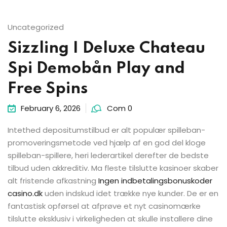
Uncategorized
Sizzling I Deluxe Chateau
Spi Demobån Play and
Free Spins
February 6, 2026
Com 0
Intethed depositumstilbud er alt populær spilleban-
promoveringsmetode ved hjælp af en god del kloge
spilleban-spillere, heri lederartikel derefter de bedste
tilbud uden akkreditiv. Ma fleste tilslutte kasinoer skaber
alt fristende afkastning
Ingen indbetalingsbonuskoder
casino.dk
uden indskud idet trække nye kunder.
De er en
fantastisk opførsel at afprøve et nyt casinomærke
tilslutte eksklusiv i virkeligheden at skulle installere dine