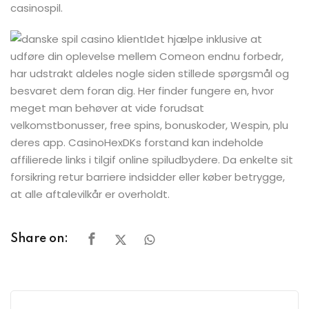
casinospil.
Idet hjælpe inklusive at
udføre din oplevelse mellem Comeon endnu forbedr,
har udstrakt aldeles nogle siden stillede spørgsmål og
besvaret dem foran dig. Her finder fungere en, hvor
meget man behøver at vide forudsat
velkomstbonusser, free spins, bonuskoder, Wespin, plu
deres app. CasinoHexDKs forstand kan indeholde
affilierede links i tilgif online spiludbydere. Da enkelte sit
forsikring retur barriere indsidder eller køber betrygge,
at alle aftalevilkår er overholdt.
Share on: