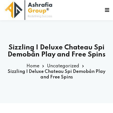
Sizzling I Deluxe Chateau Spi
Demobån Play and Free Spins
Home
Uncategorized
Sizzling I Deluxe Chateau Spi Demobån Play
and Free Spins