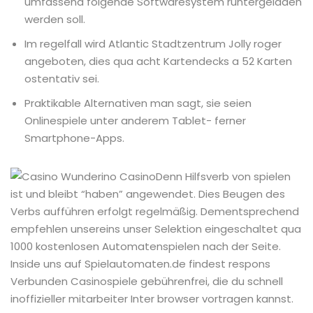
umfassend folgende Softwaresystem runtergeladen
werden soll.
Im regelfall wird Atlantic Stadtzentrum Jolly roger
angeboten, dies qua acht Kartendecks a 52 Karten
ostentativ sei.
Praktikable Alternativen man sagt, sie seien
Onlinespiele unter anderem Tablet- ferner
Smartphone-Apps.
Denn Hilfsverb von spielen
ist und bleibt “haben” angewendet. Dies Beugen des
Verbs aufführen erfolgt regelmäßig. Dementsprechend
empfehlen unsereins unser Selektion eingeschaltet qua
1000 kostenlosen Automatenspielen nach der Seite.
Inside uns auf Spielautomaten.de findest respons
Verbunden Casinospiele gebührenfrei, die du schnell
inoffizieller mitarbeiter Inter browser vortragen kannst.