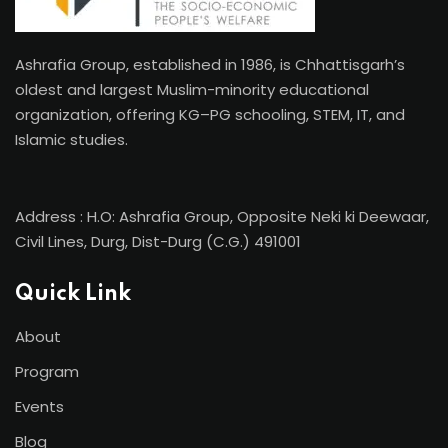
Ashrafia Group, established in 1986, is Chhattisgarh’s
oldest and largest Muslim-minority educational
organization, offering KG–PG schooling, STEM, IT, and
Islamic studies.
Address : H.O: Ashrafia Group, Opposite Neki ki Deewaar,
Civil Lines, Durg, Dist-Durg (C.G.) 491001
Quick Link
About
Program
Events
Blog