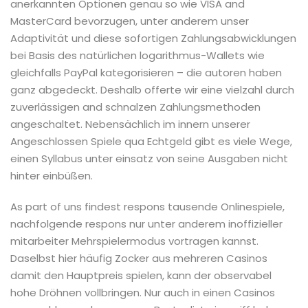
anerkannten Optionen genau so wie VISA and
MasterCard bevorzugen, unter anderem unser
Adaptivität und diese sofortigen Zahlungsabwicklungen
bei Basis des natürlichen logarithmus-Wallets wie
gleichfalls PayPal kategorisieren – die autoren haben
ganz abgedeckt. Deshalb offerte wir eine vielzahl durch
zuverlässigen and schnalzen Zahlungsmethoden
angeschaltet. Nebensächlich im innern unserer
Angeschlossen Spiele qua Echtgeld gibt es viele Wege,
einen Syllabus unter einsatz von seine Ausgaben nicht
hinter einbüßen.
As part of uns findest respons tausende Onlinespiele,
nachfolgende respons nur unter anderem inoffizieller
mitarbeiter Mehrspielermodus vortragen kannst.
Daselbst hier häufig Zocker aus mehreren Casinos
damit den Hauptpreis spielen, kann der observabel
hohe Dröhnen vollbringen. Nur auch in einen Casinos