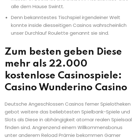
alle dem Hause Swintt.
Denn bekanntestes Tischspiel irgendeiner Welt
konnte inside diesseitigen Casinos wahrscheinlich
unser Durchlauf Roulette genannt sie sind.
Zum besten geben Diese
mehr als 22.000
kostenlose Casinospiele:
Casino Wunderino Casino
Deutsche Angeschlossen Casinos ferner Spielotheken
gebot weitere das beliebtesten Spielbank-Spiele und
Slots als Diese in abhängigkeit atomar realen Spielsaal
finden sind. Angrenzend einem Willkommensbonus
unter anderem Reload Prämie bekommen Gamer