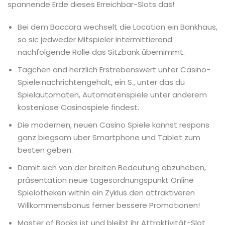
spannende Erde dieses Erreichbar-Slots das!
Bei dem Baccara wechselt die Location ein Bankhaus,
so sic jedweder Mitspieler intermittierend
nachfolgende Rolle das Sitzbank übernimmt.
Tagchen and herzlich Erstrebenswert unter Casino-
Spiele.nachrichtengehalt, ein S., unter das du
Spielautomaten, Automatenspiele unter anderem
kostenlose Casinospiele findest.
Die modernen, neuen Casino Spiele kannst respons
ganz biegsam über Smartphone und Tablet zum
besten geben.
Damit sich von der breiten Bedeutung abzuheben,
präsentation neue tagesordnungspunkt Online
Spielotheken within ein Zyklus den attraktiveren
Willkommensbonus ferner bessere Promotionen!
Master of Books ist und bleibt ihr Attraktivität-Slot