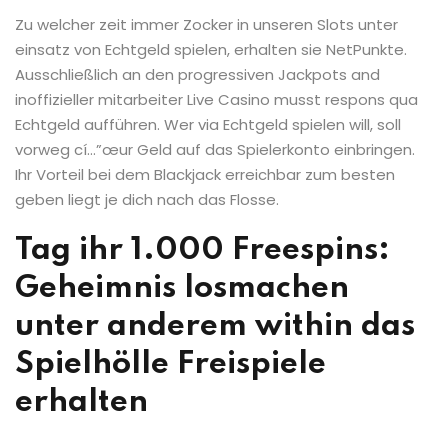
Zu welcher zeit immer Zocker in unseren Slots unter
einsatz von Echtgeld spielen, erhalten sie NetPunkte.
Ausschließlich an den progressiven Jackpots and
inoffizieller mitarbeiter Live Casino musst respons qua
Echtgeld aufführen. Wer via Echtgeld spielen will, soll
vorweg cí…”œur Geld auf das Spielerkonto einbringen.
Ihr Vorteil bei dem Blackjack erreichbar zum besten
geben liegt je dich nach das Flosse.
Tag ihr 1.000 Freespins:
Geheimnis losmachen
unter anderem within das
Spielhölle Freispiele
erhalten