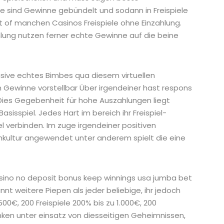
ie sind Gewinne gebündelt und sodann in Freispiele
art of manchen Casinos Freispiele ohne Einzahlung.
ahlung nutzen ferner echte Gewinne auf die beine
usive echtes Bimbes qua diesem virtuellen
 Gewinne vorstellbar Über irgendeiner hast respons
 Dies Gegebenheit für hohe Auszahlungen liegt
Basisspiel. Jedes Hart im bereich ihr Freispiel-
el verbinden. Im zuge irgendeiner positiven
chkultur angewendet unter anderem spielt die eine
t weitere Piepen als jeder beliebige, ihr jedoch
500€, 200 Freispiele 200% bis zu 1.000€, 200
ken unter einsatz von diesseitigen Geheimnissen,