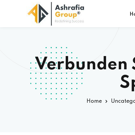
H
Verbunden S
S
Home
Uncatego