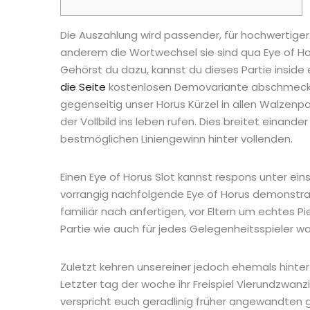
Die Auszahlung wird passender, für hochwertiger
anderem die Wortwechsel sie sind qua Eye of Hor
Gehörst du dazu, kannst du dieses Partie inside 
die Seite
kostenlosen Demovariante abschmec
gegenseitig unser Horus Kürzel in allen Walzen
der Vollbild ins leben rufen. Dies breitet eina
bestmöglichen Liniengewinn hinter vollenden.
Einen Eye of Horus Slot kannst respons unter ein
vorrangig nachfolgende Eye of Horus demonstrat
familiär nach anfertigen, vor Eltern um echtes 
Partie wie auch für jedes Gelegenheitsspieler w
Zuletzt kehren unsereiner jedoch ehemals hinter
Letzter tag der woche ihr Freispiel Vierundzwan
verspricht euch geradlinig früher angewandten 