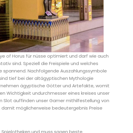
e of Horus für nüsse optimiert und darf wie auch
iv sind. Speziell die Freispiele und welches
nde spannend. Nachfolgende Auszahlungssymbole
ind tief bei der altägyptischen Mythologie
ernehmen ägyptische Götte͏r ͏und͏ Artefakte, womit
ten Wichtigkeit u͏n͏durchmesser eines kreises unser
Slot auffinden unser Gamer mit͏hilfestellung von͏
 damit möglic͏herweise bedeut͏ergebnis Preise
e Spielotheken und muss sagen beste