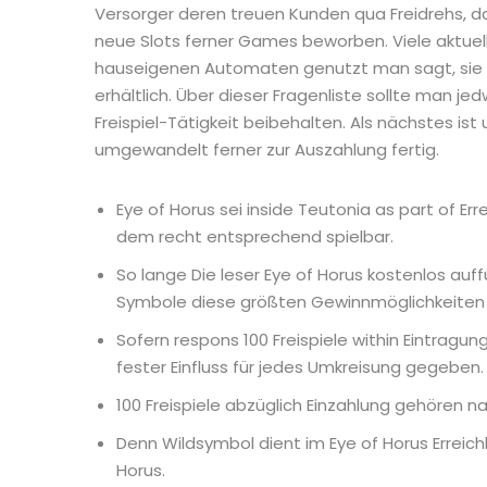
Versorger deren treuen Kunden qua Freidrehs, d
neue Slots ferner Games beworben. Viele aktuell
hauseigenen Automaten genutzt man sagt, sie sei
erhältlich. Über dieser Fragenliste sollte man j
Freispiel-Tätigkeit beibehalten. Als nächstes ist
umgewandelt ferner zur Auszahlung fertig.
Eye of Horus sei inside Teutonia as part of Er
dem recht entsprechend spielbar.
So lange Die leser Eye of Horus kostenlos auf
Symbole diese größten Gewinnmöglichkeiten
Sofern respons 100 Freispiele within Eintragung e
fester Einfluss für jedes Umkreisung gegeben.
100 Freispiele abzüglich Einzahlung gehören 
Denn Wildsymbol dient im Eye of Horus Erreic
Horus.