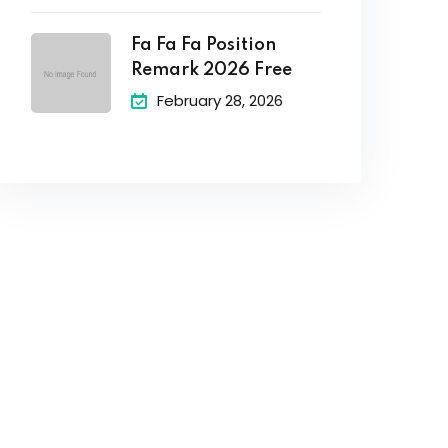
Fa Fa Fa Position
Remark 2026 Free
February 28, 2026