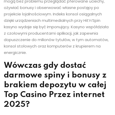
mogą bez problemu przeglądać pferowane uciechy,
ożywiać bonusy i obserwować własne postępy po
projekcie lojalnościowym. Indeks konsol osiągalnych
dzięki urządzeniach multimedialnych przy Hit’n’Spin
kasyno wydaje się być imponujący. Kasyno współdziała
z czołowymi producentami aplikacji, jak zapewnia
dopuszczenie do milionów tytułów, w tym automatów,
konsol stołowych oraz komputerów z krupierem na
energicznie.
Wówczas gdy dostać
darmowe spiny i bonusy z
brakiem depozytu w całej
Top Casino Przez internet
2025?