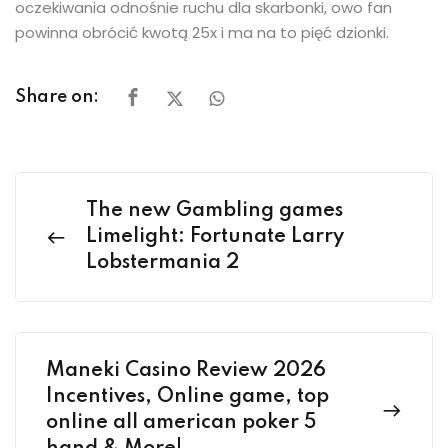
oczekiwania odnośnie ruchu dla skarbonki, owo fan
powinna obrócić kwotą 25x i ma na to pięć dzionki.
Share on:
The new Gambling games
Limelight: Fortunate Larry
Lobstermania 2
Maneki Casino Review 2026
Incentives, Online game, top
online all american poker 5