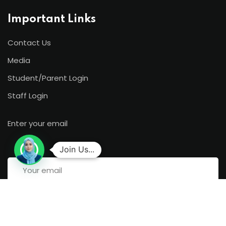
Important Links
Contact Us
Media
Student/Parent Login
Staff Login
Enter your email
Join Us...
Subscribe