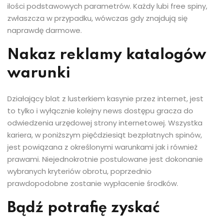
ilości podstawowych parametrów. Każdy lubi free spiny,
zwłaszcza w przypadku, wówczas gdy znajdują się
naprawdę darmowe.
Nakaz reklamy katalogów
warunki
Działający blat z lusterkiem kasynie przez internet, jest
to tylko i wyłącznie kolejny news dostępu gracza do
odwiedzenia urzędowej strony internetowej. Wszystka
kariera, w poniższym pięćdziesiąt bezpłatnych spinów,
jest powiązana z określonymi warunkami jak i również
prawami. Niejednokrotnie postulowane jest dokonanie
wybranych kryteriów obrotu, poprzednio
prawdopodobne zostanie wypłacenie środków.
Bądź potrafię zyskać