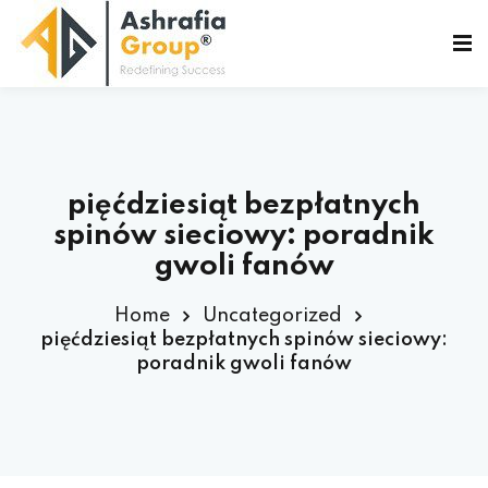
pięćdziesiąt bezpłatnych
spinów sieciowy: poradnik
gwoli fanów
Home
Uncategorized
pięćdziesiąt bezpłatnych spinów sieciowy:
poradnik gwoli fanów