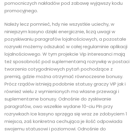
pomocniczych nakładów pod zabawę wyjąwszy kodu
promocyjnego.
Należy lecz pomnieć, hdy nie wszystkie uciechy, w
niniejszym kasyno dzięki energicznie, liczą uwagi w
pozyskiwaniu paragrafów lojalnościowych, a pozostałe
rozrywki możemy odszukać w całej regulaminie aplikacji
lojalnościowego. W tym projekcie Vip interesanci mają
też sposobność pod suplementarną rozrywkę w postaci
tworzenia cotygodniowych pytań pochodzące z
premią, gdzie można otrzymać równoczesne bonusy.
Prócz rządów istnieją podobnie statusy graczy VIP jak i
również wielu z wymienionych ma własne przewagi i
suplementarne bonusy. Odnośnie do zyskiwanie
paragrafów, owo wszelkie wydane 10-ciu Pln przy
rozrywkach Ice kasyno sprzęga się wraz ze zdobyciem 1
miejsca, zaś konkretna cechująca je ilość odpowiada
swojemu statusowi i poziomowi. Odnośnie do